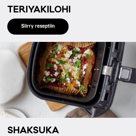
TE­RI­YA­KI­LO­HI
Siirry reseptiin
SHAK­SU­KA