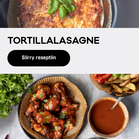
TOR­TIL­LA­LA­SAG­NE
Siirry reseptiin