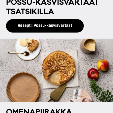
POS­SU-KAS­VIS­VAR­TAAT
TSAT­SI­KIL­LA
Resepti: Possu-kasvisvartaat
OME­NA­PII­RAK­KA