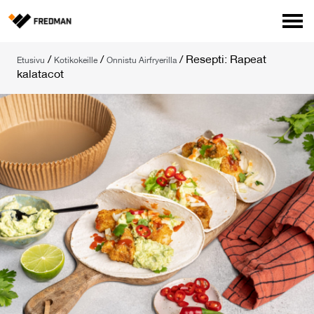
Media
/
/
/
Resepti: Rapeat
Etusivu
Kotikokeille
Onnistu Airfryerilla
Tehtaanmyymälä
kalatacot
Verkkokauppa ammattilaisille
Hae
English
Suomi