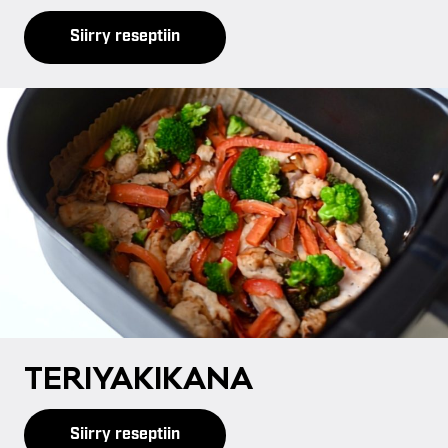
Siirry reseptiin
TE­RI­YA­KI­KA­NA
Siirry reseptiin