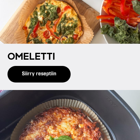
OME­LET­TI
Siirry reseptiin