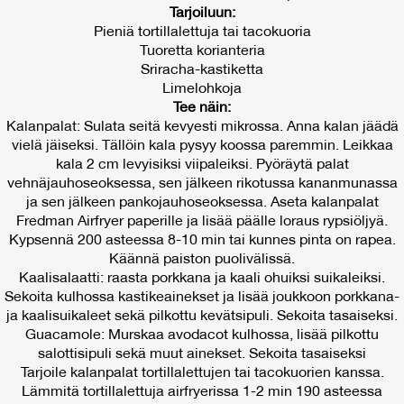
Tarjoiluun:
Pieniä tortillalettuja tai tacokuoria
Tuoretta korianteria
Sriracha-kastiketta
Limelohkoja
Tee näin:
Kalanpalat: Sulata seitä kevyesti mikrossa. Anna kalan jäädä
vielä jäiseksi. Tällöin kala pysyy koossa paremmin. Leikkaa
kala 2 cm levyisiksi viipaleiksi. Pyöräytä palat
vehnäjauhoseoksessa, sen jälkeen rikotussa kananmunassa
ja sen jälkeen pankojauhoseoksessa. Aseta kalanpalat
Fredman Airfryer paperille ja lisää päälle loraus rypsiöljyä.
Kypsennä 200 asteessa 8-10 min tai kunnes pinta on rapea.
Käännä paiston puolivälissä.
Kaalisalaatti: raasta porkkana ja kaali ohuiksi suikaleiksi.
Sekoita kulhossa kastikeainekset ja lisää joukkoon porkkana-
ja kaalisuikaleet sekä pilkottu kevätsipuli. Sekoita tasaiseksi.
Guacamole: Murskaa avodacot kulhossa, lisää pilkottu
salottisipuli sekä muut ainekset. Sekoita tasaiseksi
Tarjoile kalanpalat tortillalettujen tai tacokuorien kanssa.
Lämmitä tortillalettuja airfryerissa 1-2 min 190 asteessa