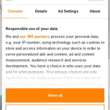
Consent
Details
Ad Settings
About
Responsible use of your data
We and
our 980 partners
process your personal data,
e.g. your IP-number, using technology such as cookies to
store and access information on your device in order to
serve personalized ads and content, ad and content
measurement, audience research and services
development. You have a choice in who uses your data
MUS­TIK­KA­PII­RAK­KA
and for what purposes. Your privacy choices are only
applicable on this digital property where you have made
Siirry reseptiin
your choices. You can change or withdraw your consent
any time from the Cookie Declaration or by clicking on
the Privacy trigger icon.
Allow all
Find out more about how your personal data is processed