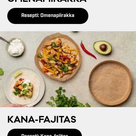
Resepti: Omenapiirakka
KA­NA-FA­JI­TAS