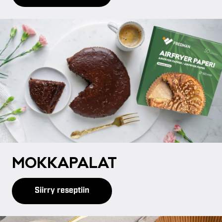
MOK­KA­PA­LAT
Siirry reseptiin