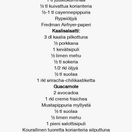
1 tl juustokuminaa
½ tl kuivattua korianteria
½-1 tl cayennepippuria
Rypsiöljyä
Fredman Airfryer-paperi
Kaalisalaatti:
3 dl kaalia pilkottuna
½ porkkana
1 kevätsipuli
½ limen mehu
½ tl sokeria
1/2 rkl öljyä
½ tl suolaa
1 rkl sriracha-chilikastiketta
Guacamole
2 avocadoa
1 rkl creme fraichea
Mustapippuria myllystä
½ tl suolaa
½ limen mehu
1 pieni salottisipuli
Kourallinen tuoretta korianteria silputtuna