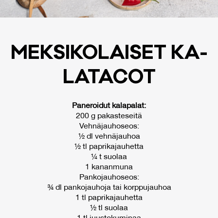
MEK­SI­KO­LAI­SET KA­
LA­TA­COT
Paneroidut kalapalat:
200 g pakasteseitä
Vehnäjauhoseos:
½ dl vehnäjauhoa
½ tl paprikajauhetta
¼ t suolaa
1 kananmuna
Pankojauhoseos:
¾ dl pankojauhoja tai korppujauhoa
1 tl paprikajauhetta
½ tl suolaa