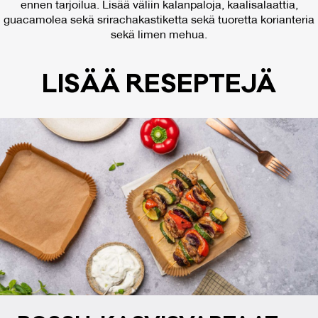
ennen tarjoilua. Lisää väliin kalanpaloja, kaalisalaattia,
guacamolea sekä srirachakastiketta sekä tuoretta korianteria
sekä limen mehua.
LI­SÄÄ RE­SEP­TE­JÄ