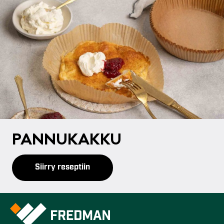
PAN­NU­KAK­KU
Siirry reseptiin