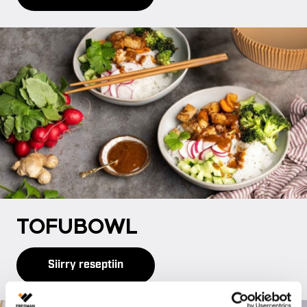
TO­FU­BOWL
Siirry reseptiin