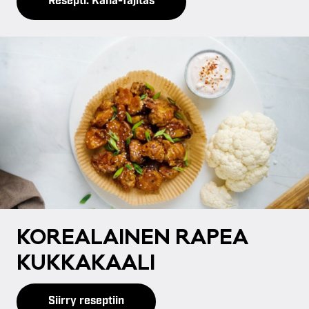
Resepti: Kana-fajitas
KO­REA­LAI­NEN RA­PEA
KUK­KA­KAA­LI
Siirry reseptiin