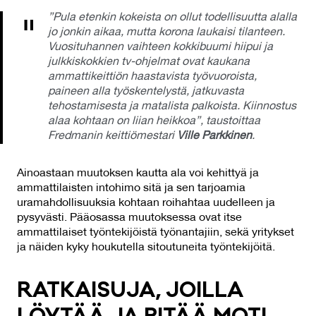
”Pula etenkin kokeista on ollut todellisuutta alalla
jo jonkin aikaa, mutta korona laukaisi tilanteen.
Vuosituhannen vaihteen kokkibuumi hiipui ja
julkkiskokkien tv-ohjelmat ovat kaukana
ammattikeittiön haastavista työvuoroista,
paineen alla työskentelystä, jatkuvasta
tehostamisesta ja matalista palkoista. Kiinnostus
alaa kohtaan on liian heikkoa”, taustoittaa
Fredmanin keittiömestari
Ville Parkkinen
.
Ainoastaan muutoksen kautta ala voi kehittyä ja
ammattilaisten intohimo sitä ja sen tarjoamia
uramahdollisuuksia kohtaan roihahtaa uudelleen ja
pysyvästi. Pääosassa muutoksessa ovat itse
ammattilaiset työntekijöistä työnantajiin, sekä yritykset
ja näiden kyky houkutella sitoutuneita työntekijöitä.
RAT­KAI­SU­JA, JOIL­LA