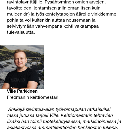
ravintolayrittäjille. Pysähtyminen omien arvojen,
tavoitteiden, johtamisen (niin oman itsen kuin
muidenkin) ja työskentelytapojen äärelle vinkkiemme
pohjalta voi kuitenkin auttaa nousemaan ja
selviytymään vahvempana kohti vakaampaa
tulevaisuutta.
Ville Parkkinen
Fredmanin keittiömestari
Vinkkejä ravintola-alan työvoimapulan ratkaisuiksi
tässä jutussa tarjoili Ville. Keittiömestarin tehtävien
lisäksi hän toimii tuotekehityksessä, markkinoinnissa ja
asiakastyössä ammattikeittiöiden henkilöstön tukena.