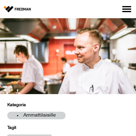
Media
Tehtaanmyymälä
Verkkokauppa ammattilaisille
Hae
English
Suomi
Kategoria
Ammattilaisille
Tagit