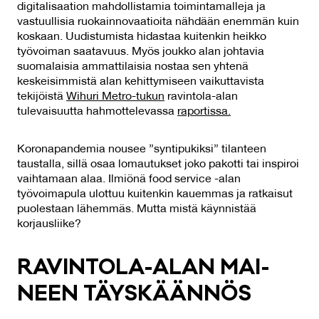
digitalisaation mahdollistamia toimintamalleja ja
vastuullisia ruokainnovaatioita nähdään enemmän kuin
koskaan. Uudistumista hidastaa kuitenkin heikko
työvoiman saatavuus. Myös joukko alan johtavia
suomalaisia ammattilaisia nostaa sen yhtenä
keskeisimmistä alan kehittymiseen vaikuttavista
tekijöistä
Wihuri Metro-tukun
ravintola-alan
tulevaisuutta hahmottelevassa
raportissa.
Koronapandemia nousee ”syntipukiksi” tilanteen
taustalla, sillä osaa lomautukset joko pakotti tai inspiroi
vaihtamaan alaa. Ilmiönä food service -alan
työvoimapula ulottuu kuitenkin kauemmas ja ratkaisut
puolestaan lähemmäs. Mutta mistä käynnistää
korjausliike?
RA­VIN­TO­LA-ALAN
MAI­
NEEN TÄYS­KÄÄN­NÖS