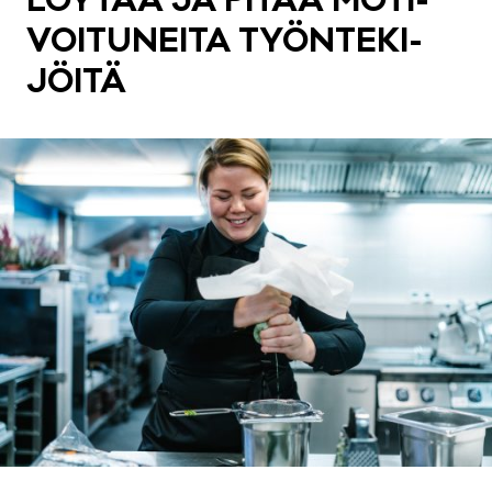
LÖY­TÄÄ JA PI­TÄÄ MO­TI­
VOI­TU­NEI­TA TYÖN­TE­KI­
JÖI­TÄ