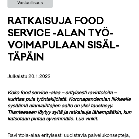
Vastuullisuus
RAT­KAI­SU­JA FOOD
SER­VI­CE -ALAN TYÖ­
VOI­MA­PU­LAAN SI­SÄL­
TÄ­PÄIN
Julkaistu 20.1.2022
Koko food service -alaa – erityisesti ravintoloita –
kurittaa pula työntekijöistä. Koronapandemian liikkeelle
sysäämä alanvaihtajien aalto on yksi taustasyy.
Tilanteeseen löytyy syitä ja ratkaisuja lähempääkin, kun
katsotaan pintaa syvemmälle. Lue vinkit.
Ravintola-alaa erityisesti uudistavia palvelukonsepteja,