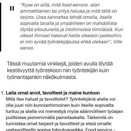
”Kyse on siitä, mitä food service -alan
ammattilainen tai yritys haluaa ja mitä tällä on
tarjota. Uraa kannattaa tehdä omalla, itselle
sopivalla tavalla ja ympärilleen on mahdollista
löytää sitoutuneita ja intohimoisia tiimiläisiä. Kun
oikeat ihmiset hakevat heille oikeisiin paikkoihin,
ei niin syvää työntekijäpulaa ehkä olekaan”, Ville
sanoo.
Tässä muutamia vinkkejä, joiden avulla löytää
kestävyyttä työntekoon niin työntekijän kuin
työnantajankin näkökulmasta.
Laita omat arvot, tavoitteet ja maine kuntoon
Mitä itse haluat ja tavoittelet? Työntekijänä alalla voi
olla juuri niin kunnianhimoinen kuin itselle sopivalta
tuntuu ja alalla voi menestyä myös säännöllisen työajan
puitteissa pienemmällä painetaakalla. Tärkeintä on
tunnistaa omat tarpeet ja tavoitteet ja etsiä omalle
uratavoitteelle sopiva toteutuspaikka. Food service -