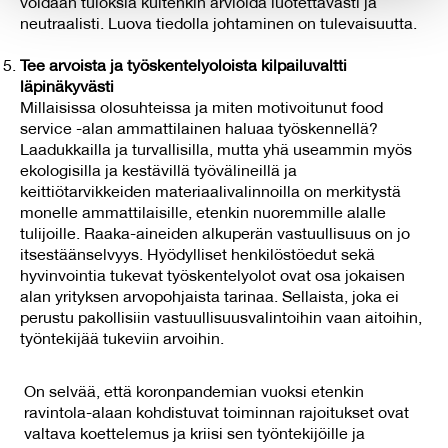
voidaan tuloksia kuitenkin arvioida luotettavasti ja
provided to them or that they’ve collected from your use
neutraalisti. Luova tiedolla johtaminen on tulevaisuutta.
of their services.
Tee arvoista ja työskentelyoloista kilpailuvaltti
läpinäkyvästi
Millaisissa olosuhteissa ja miten motivoitunut food
service -alan ammattilainen haluaa työskennellä?
Laadukkailla ja turvallisilla, mutta yhä useammin myös
ekologisilla ja kestävillä työvälineillä ja
keittiötarvikkeiden materiaalivalinnoilla on merkitystä
monelle ammattilaisille, etenkin nuoremmille alalle
tulijoille. Raaka-aineiden alkuperän vastuullisuus on jo
itsestäänselvyys. Hyödylliset henkilöstöedut sekä
hyvinvointia tukevat työskentelyolot ovat osa jokaisen
alan yrityksen arvopohjaista tarinaa. Sellaista, joka ei
perustu pakollisiin vastuullisuusvalintoihin vaan aitoihin,
työntekijää tukeviin arvoihin.
On selvää, että koronpandemian vuoksi etenkin
ravintola-alaan kohdistuvat toiminnan rajoitukset ovat
valtava koettelemus ja kriisi sen työntekijöille ja