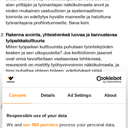
alan yrittäjän ja työnantajan näkökulmasta arvot ja
niiden mukainen vastuullinen ja systemaattinen
toiminta on edellytys hyvälle maineelle ja haluttuna
työnantajana profiloitumiselle. Sana kiirii.
Rakenna avointa, yhteishenkeä luovaa ja kannustavaa
työpaikkakulttuuria
Miten työpaikan kulttuurista puhutaan työntekijöiden
kesken ja sen ulkopuolella? Jos keittiötiimin jäsenet
ovat omia tavoitteitaan vastaavissa tehtävissä,
resursointi on mietitty työhyvinvoinnin näkökulmasta, ja
tiimi puhaltaa yhteen hiileen, edellytykset pitää
työntekijöiden motivaatio ja sitoutuneisuus korkealla on
hyvä. Helposti lähestyttävä esihenkilö (myös vaikeina
aikoina), joka tunnistaa tiimiläisensä yksilöinä
Consent
Details
Ad Settings
About
tarpeineen ja ammatillisine intohimoineen.
Hyödynnä uusia, työntekoa helpottavia työkaluja
Miten toteuttaa ammattikeittiön toiminnan
Responsible use of your data
tehostaminen siten, että siitä voi tulla kilpailuetu?
We and
our 980 partners
process your personal data,
Rutiinitehtäviä, kuten päivittäisiä omavalvonnan ja